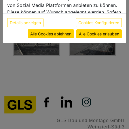
von Sozial Media Plattformen anbieten zu können.
Erweiterung der Stellplätze
Diese können auf Wunsch abgelehnt werden. Sofern
sie unsere Webseite weiter nutzen, geben Sie
Details anzeigen
Cookies Konfigurieren
Einwilligung zu unseren Cookies.
Weitere Informationen finden sie in unserer
Alle Cookies ablehnen
Alle Cookies erlauben
Datenschutzerklärung
bzw. im
Impressum
GLS Bau und Montage GmbH
Weinzierl-Süd 3