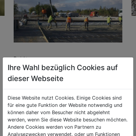
Projekt:
Ihre Wahl bezüglich Cookies auf
A 4 Ostautobahn, Raststation Göttlesbrunn
dieser Webseite
Unternehmen:
GLS-Bau
Diese Website nutzt Cookies. Einige Cookies sind
Kompetenzfeld:
für eine gute Funktion der Website notwendig und
Verkehrswegebau
können daher vom Besucher nicht abgelehnt
werden, wenn Sie diese Website besuchen möchten.
Andere Cookies werden von Partnern zu
ASFINAG, A 4 Ostautobahn
Analysezwecken verwendet, oder um Funktionen
Raststation Göttlesbrunn: