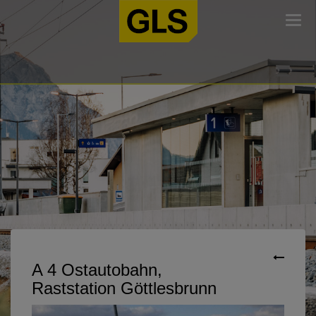
Togg
navi
A 4 Ostautobahn,
Raststation Göttlesbrunn