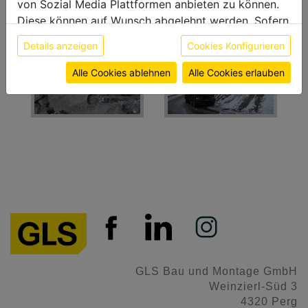
von Sozial Media Plattformen anbieten zu können.
Bleiberger Straße, Kurvenbegradigung
Diese können auf Wunsch abgelehnt werden. Sofern
sie unsere Webseite weiter nutzen, geben Sie
Details anzeigen
Cookies Konfigurieren
Einwilligung zu unseren Cookies.
Weitere Informationen finden sie in unserer
Alle Cookies ablehnen
Alle Cookies erlauben
Datenschutzerklärung
bzw. im
Impressum
GLS Bau und Montage GmbH
Weinzierl-Süd 3
4320 Perg