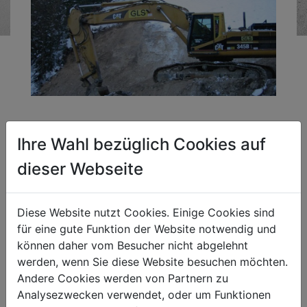
Projekt:
Ihre Wahl bezüglich Cookies auf
Kurvenbegradigung Bleiberger Straße
dieser Webseite
Unternehmen:
GLS-Bau
Diese Website nutzt Cookies. Einige Cookies sind
Kompetenzfeld:
für eine gute Funktion der Website notwendig und
Verkehrswegebau
können daher vom Besucher nicht abgelehnt
werden, wenn Sie diese Website besuchen möchten.
Andere Cookies werden von Partnern zu
Amt der Kärntner Landesregierung
Analysezwecken verwendet, oder um Funktionen