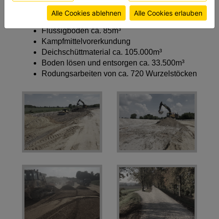
2 Stk. Edelstahlschieber samt Antriebe für
Weitere Informationen finden sie in unserer
Alle Cookies ablehnen
Alle Cookies erlauben
Rohr DN 600
Datenschutzerklärung
bzw. im
Impressum
Flüssigboden ca. 85m³
Kampfmittelvorerkundung
Deichschüttmaterial ca. 105.000m³
Boden lösen und entsorgen ca. 33.500m³
Rodungsarbeiten von ca. 720 Wurzelstöcken