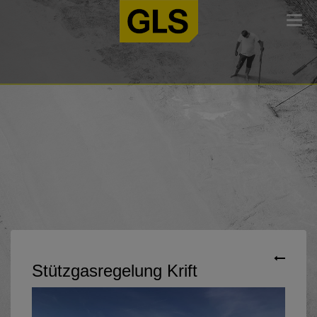
Togg
navi
Stützgasregelung Krift