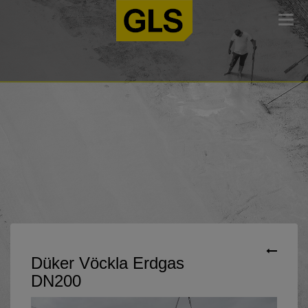
Togg
navi
Düker Vöckla Erdgas
DN200