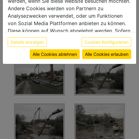
werden, wenn Sie diese Website besuchen möchten.
Andere Cookies werden von Partnern zu
Analysezwecken verwendet, oder um Funktionen
von Sozial Media Plattformen anbieten zu können.
Diese können auf Wunsch abgelehnt werden. Sofern
sie unsere Webseite weiter nutzen, geben Sie
Details anzeigen
Cookies Konfigurieren
Einwilligung zu unseren Cookies.
Weitere Informationen finden sie in unserer
Alle Cookies ablehnen
Alle Cookies erlauben
Datenschutzerklärung
bzw. im
Impressum