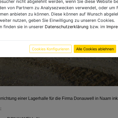
sucher nicht abgelehnt werden, wenn Sie diese Website b
en von Partnern zu Analysezwecken verwendet, oder um 
ormen anbieten zu können. Diese können auf Wunsch abgele
weiter nutzen, geben Sie Einwilligung zu unseren Cookies.
n finden sie in unserer
Datenschutzerklärung
bzw. im
Impr
Cookies Konfigurieren
Alle Cookies ablehnen
richtung einer Lagerhalle für die Firma Donauwell in Naarn in
: