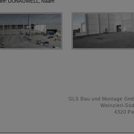
err: DONAUWELL, Naarn
GLS Bau und Montage Gm
Weinzierl-Sü
4320 Pe