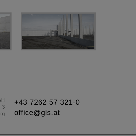
bH
+43 7262 57 321-0
d 3
office@gls.at
rg