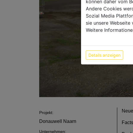
können daher vom Be
Andere Cookies werd
Sozial Media Plattf
sie unsere Webseite 
Weitere Informatione
Details anzeigen
Neuer
Projekt:
Donauwell Naarn
Facts
Unternehmen: