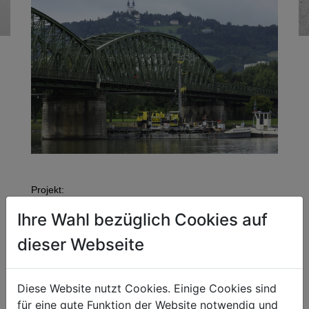
Projekt:
Abbruch Eisenbahnbrücke Linz
Ihre Wahl bezüglich Cookies auf
Unternehmen:
dieser Webseite
GLS-Bau
Kompetenzfeld:
Diese Website nutzt Cookies. Einige Cookies sind
Abbrucharbeiten
für eine gute Funktion der Website notwendig und