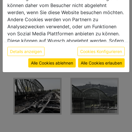
können daher vom Besucher nicht abgelehnt
werden, wenn Sie diese Website besuchen möchten.
Abbruch der historischen Eisenbahnbrücke in
Andere Cookies werden von Partnern zu
Linz.
Analysezwecken verwendet, oder um Funktionen
von Sozial Media Plattformen anbieten zu können.
Diese können auf Wunsch abgelehnt werden. Sofern
sie unsere Webseite weiter nutzen, geben Sie
Details anzeigen
Cookies Konfigurieren
Einwilligung zu unseren Cookies.
Weitere Informationen finden sie in unserer
Alle Cookies ablehnen
Alle Cookies erlauben
Datenschutzerklärung
bzw. im
Impressum