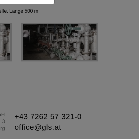
telle, Länge 500 m
bH
+43 7262 57 321-0
d 3
office@gls.at
rg