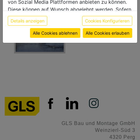
von Sozial Media Plattformen anbieten zu können.
Schlauchwehranlage
Diese können auf Wunsch abgelehnt werden. Sofern
sie unsere Webseite weiter nutzen, geben Sie
Details anzeigen
Cookies Konfigurieren
Einwilligung zu unseren Cookies.
Weitere Informationen finden sie in unserer
Alle Cookies ablehnen
Alle Cookies erlauben
Datenschutzerklärung
bzw. im
Impressum
GLS Bau und Montage GmbH
Weinzierl-Süd 3
4320 Perg