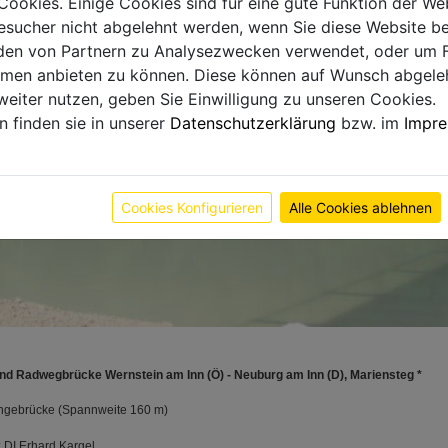
Cookies. Einige Cookies sind für eine gute Funktion der W
sucher nicht abgelehnt werden, wenn Sie diese Website b
en von Partnern zu Analysezwecken verwendet, oder um 
ormen anbieten zu können. Diese können auf Wunsch abgele
weiter nutzen, geben Sie Einwilligung zu unseren Cookies.
n finden sie in unserer
Datenschutzerklärung
bzw. im
Impr
Cookies Konfigurieren
Alle Cookies ablehnen
nd Radwegbrücke Wernstein am Inn (Ö) - Neuburg am Inn (D), Mariensteg *
ngebrücke (Spannweite 160 m)
: DI Erhard Kargel