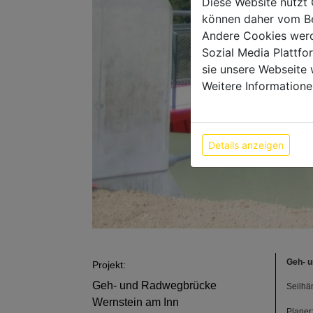
Diese Website nutzt 
können daher vom Be
Andere Cookies werd
Sozial Media Plattf
sie unsere Webseite 
Weitere Informatione
Details anzeigen
Geh- u
Projekt:
Geh- und Radwegbrücke
Seilhä
Wernstein am Inn
Planer