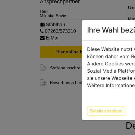
Ansprechpartner
Un
Herr
Milenko Savic
Ka
Stahlbau
Ihre Wahl bez
07262/573210
Ab
E-Mail
Die 
Diese Website nutzt 
Hier online bewerben
biet
können daher vom Be
Andere Cookies werd
Du a
Stellenausschreibung
Sozial Media Plattf
Dann
sie unsere Webseite 
Abwi
Bewerbungs Leitfaden
Weitere Informatione
Als 
Abla
Details anzeigen
De