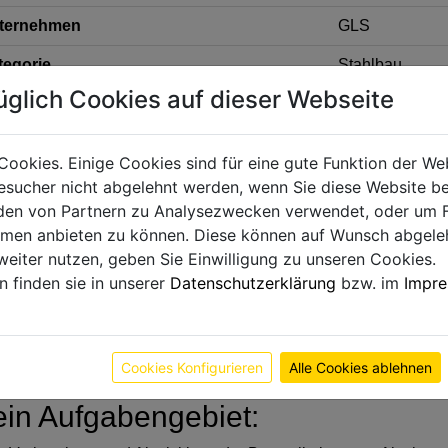
ternehmen
GLS
tegorie
Stahlbau
üglich Cookies auf dieser Webseite
teilung
Korrosionsschu
FERROSKIN ist ein junger, dynamischer Anbieter für Korrosion
Cookies. Einige Cookies sind für eine gute Funktion der W
en wir mehr als 200 Mitarbeiter:innen die Möglichkeit, ihr Potenzi
sucher nicht abgelehnt werden, wenn Sie diese Website b
en von Partnern zu Analysezwecken verwendet, oder um 
rbeitest verantwortungsbewusst, gerne mit Kolleg:innen und fr
ormen anbieten zu können. Diese können auf Wunsch abgele
 werde Teil unseres Teams und unterstütze uns im Bereich Korr
weiter nutzen, geben Sie Einwilligung zu unseren Cookies.
cklung unserer Stahlbauprojekte in ganz Österreich.
n finden sie in unserer
Datenschutzerklärung
bzw. im
Impr
Vorarbeiter im Korrosionsschutz koordinierst Du Deine Baustelle
uf vor Ort und stellst sicher, dass unsere hohen Qualitätsstand
Cookies Konfigurieren
Alle Cookies ablehnen
in Aufgabengebiet: