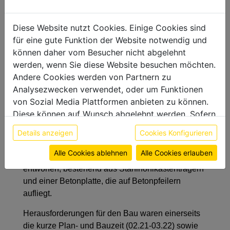
über die March verbindet Marchegg und Vysokà.
Das Bauwerk steht für erfolgreiche
länderübergreifende Zusammenarbeit zwischen
Diese Website nutzt Cookies. Einige Cookies sind
Österreich und der Slowakei. Zudem unterstützt
für eine gute Funktion der Website notwendig und
das Projekt die Regionalentwicklung sowie den
können daher vom Besucher nicht abgelehnt
Radtourismus auf beiden Seiten.
werden, wenn Sie diese Website besuchen möchten.
Andere Cookies werden von Partnern zu
Die Brücke besteht aus drei Teilen: einer
Analysezwecken verwendet, oder um Funktionen
Hängebrücke (80 Meter) mit einer orthotropen
von Sozial Media Plattformen anbieten zu können.
Stahlfahrbahn sowie zwei monolithischen
Diese können auf Wunsch abgelehnt werden. Sofern
integralen Randfeldern aus Stahlbeton. Die
sie unsere Webseite weiter nutzen, geben Sie
zusätzliche, 108 Meter lange und geschwungene
Details anzeigen
Cookies Konfigurieren
Einwilligung zu unseren Cookies.
Vorlandbrücke auf österreichischer Seite wurde
Weitere Informationen finden sie in unserer
Alle Cookies ablehnen
Alle Cookies erlauben
als durchgehende Verbundträgerbrücke
Datenschutzerklärung
bzw. im
Impressum
entworfen, bestehend aus Stahlhohlkastenträgern
und einer Betonplatte, die auf Betonpfeilern
aufliegt.
Herausforderungen für den Bau waren einerseits
die kurze Plan- und Bauzeit (02.21-03.22) sowie