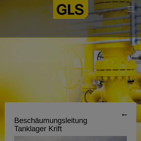
Togg
navi
Beschäumungsleitung
Tanklager Krift