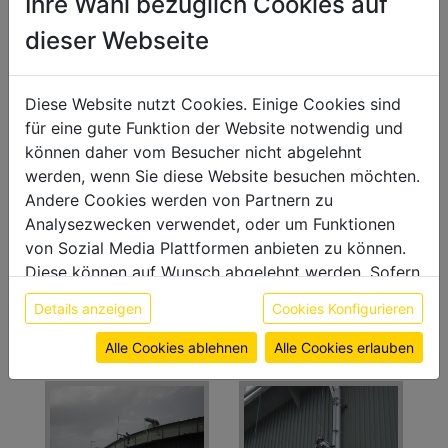
Ihre Wahl bezüglich Cookies auf
Industrieanlagenbau
dieser Webseite
Beschäumungsleitung Tanklager Krift |RAG
Diese Website nutzt Cookies. Einige Cookies sind
Planung, Fertigung und Lieferung einer
für eine gute Funktion der Website notwendig und
Beschäumungsleitung aus Edelstahl DN150 für
können daher vom Besucher nicht abgelehnt
das Tanklager Krift. Ausgerüstet wurden in 2
werden, wenn Sie diese Website besuchen möchten.
Bauabschnitten die Tanks 101 und 104.
Andere Cookies werden von Partnern zu
Analysezwecken verwendet, oder um Funktionen
von Sozial Media Plattformen anbieten zu können.
Diese können auf Wunsch abgelehnt werden. Sofern
sie unsere Webseite weiter nutzen, geben Sie
Details anzeigen
Cookies Konfigurieren
Einwilligung zu unseren Cookies.
Weitere Informationen finden sie in unserer
Alle Cookies ablehnen
Alle Cookies erlauben
Datenschutzerklärung
bzw. im
Impressum