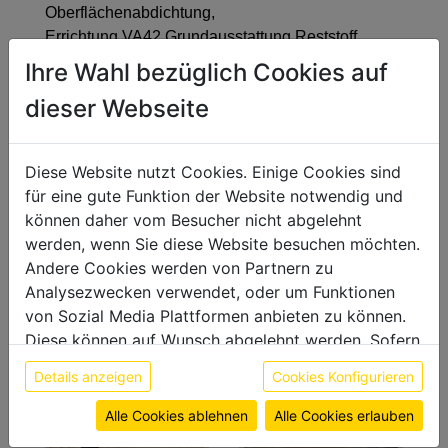
Oberflächenabdichtung,
Errichtung VA42 Grundausstattung Reststoff.
Ihre Wahl bezüglich Cookies auf
Modellieren der Verfüllabschnitte VA37 und VA38
mit einer ca 1:2 bis 1:4 geneigten Böschung,
dieser Webseite
Herstellen einer Manipulationsfläche für die
Wartung des Sickerwasserbeckens, Herstellen
Diese Website nutzt Cookies. Einige Cookies sind
einer Betriebsstraße zwischen dem
für eine gute Funktion der Website notwendig und
Sickerwasserbecken und der Manipulationsfläche.
können daher vom Besucher nicht abgelehnt
3 Lagen mineralische Dichtschicht mit
werden, wenn Sie diese Website besuchen möchten.
Lagenstärke 15cm, KDB-Folie 2,5mm, Schutzvlies
Andere Cookies werden von Partnern zu
1200g/m2 sowie Flächendrainage 50cm mit Kies
Analysezwecken verwendet, oder um Funktionen
16/32 und Sickerwasserleitung DN200 mit
von Sozial Media Plattformen anbieten zu können.
Anschluss an den bestehenden Kollektor.
Diese können auf Wunsch abgelehnt werden. Sofern
sie unsere Webseite weiter nutzen, geben Sie
Details anzeigen
Cookies Konfigurieren
Einwilligung zu unseren Cookies.
Weitere Informationen finden sie in unserer
Alle Cookies ablehnen
Alle Cookies erlauben
Datenschutzerklärung
bzw. im
Impressum